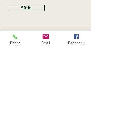
Sūtīt
Phone
Email
Facebook
Rekvizīti
SIA Linco
Reģ. Nr.:
40203462352
PVN reģ. Nr.: LV40203462352
Juridiskā adrese: Krasta iela
, Rīga,
89
Latvija, LV
–
1019
Konta Nr.: LV83HABA0551054125396
Linco SIA © 2023