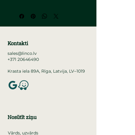
Kontakti
sales@linco.lv
+371 20646490
–
Krasta iela 89A, Rīga, Latvija, LV
1019
Nosūtīt ziņu
Vārds, uzvārds