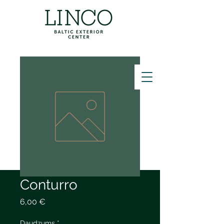
ZVANĪT
Conturro
Cena
6,00 €
Daudzums
*