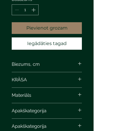
Pievienot grozam
Iegādāties tagad
Biezums, cm
8
KRĀSA
Materiāls
Apakškategorija
Apakškategorija