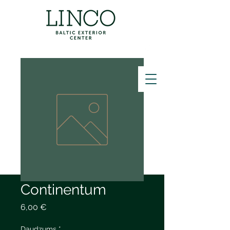
ZVANĪT
Continentum
Cena
6,00 €
Daudzums
*