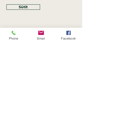
Sūtīt
Phone
Email
Facebook
Rekvizīti
SIA Linco
Reģ. Nr.:
40203462352
PVN reģ. Nr.: LV40203462352
Juridiskā adrese: Krasta iela
, Rīga,
89
Latvija, LV
–
1019
Konta Nr.: LV83HABA0551054125396
Linco SIA © 2023