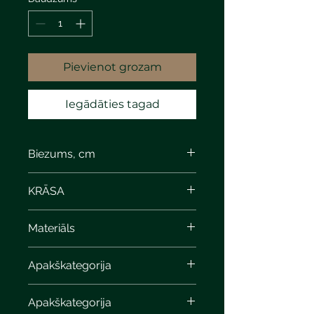
Pievienot grozam
Iegādāties tagad
Biezums, cm
KRĀSA
Materiāls
Apakškategorija
Apakškategorija