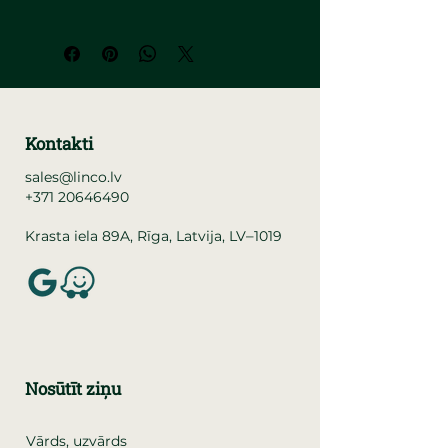
Kontakti
sales@linco.lv
+371 20646490
–
Krasta iela 89A, Rīga, Latvija, LV
1019
Nosūtīt ziņu
Vārds, uzvārds