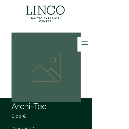
ZVANĪT
Archi-Tec
Cena
6,00 €
Daudzums
*