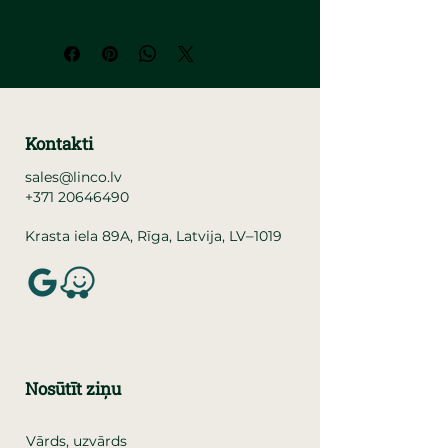
Kontakti
sales@linco.lv
+371 20646490
–
Krasta iela 89A, Rīga, Latvija, LV
1019
Nosūtīt ziņu
Vārds, uzvārds