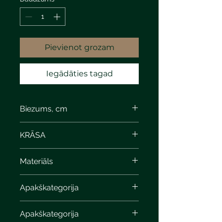
Pievienot grozam
Iegādāties tagad
Biezums, cm
KRĀSA
Materiāls
Apakškategorija
Apakškategorija