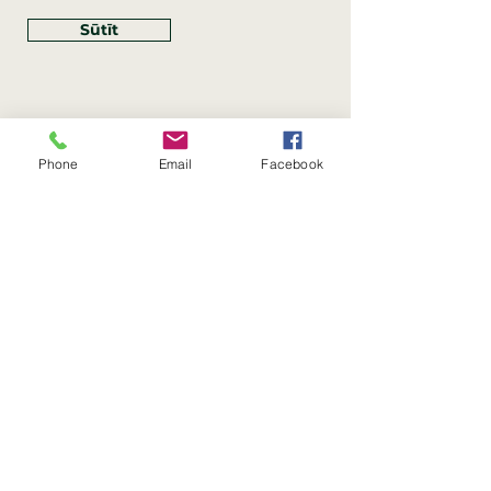
Sūtīt
Phone
Email
Facebook
Rekvizīti
SIA Linco
Reģ. Nr.:
40203462352
PVN reģ. Nr.: LV40203462352
Juridiskā adrese: Krasta iela
, Rīga,
89
Latvija, LV
–
1019
Konta Nr.: LV83HABA0551054125396
Linco SIA © 2023