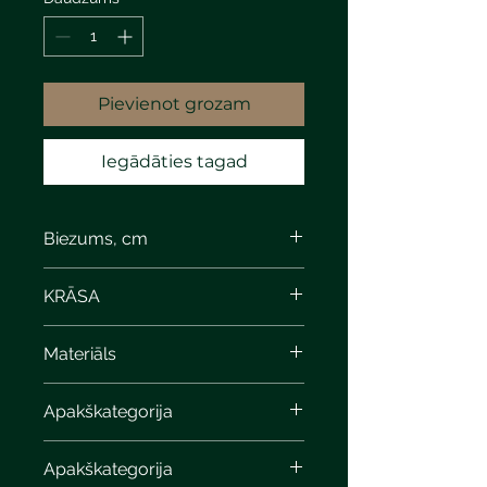
Pievienot grozam
Iegādāties tagad
Biezums, cm
KRĀSA
Materiāls
Apakškategorija
Apakškategorija