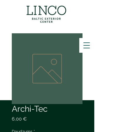
ZVANĪT
Archi-Tec
Cena
6,00 €
Daudzums
*