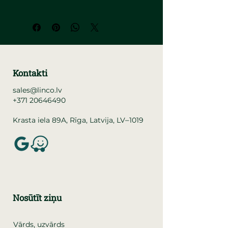
Kontakti
sales@linco.lv
+371 20646490
–
Krasta iela 89A, Rīga, Latvija, LV
1019
Nosūtīt ziņu
Vārds, uzvārds