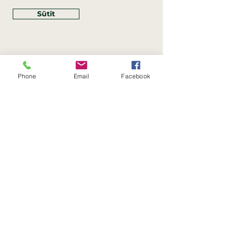
Sūtīt
Phone
Email
Facebook
Rekvizīti
SIA Linco
Reģ. Nr.:
40203462352
PVN reģ. Nr.: LV40203462352
Juridiskā adrese: Krasta iela
, Rīga,
89
Latvija, LV
–
1019
Konta Nr.: LV83HABA0551054125396
Linco SIA © 2023