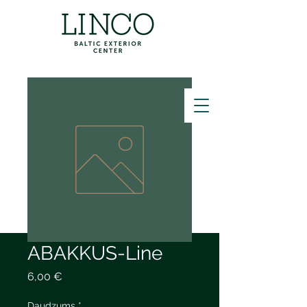
ZVANĪT
ABAKKUS-Line
Cena
6,00 €
Daudzums
*