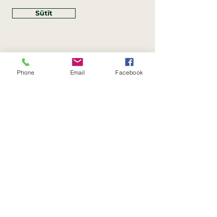
Sūtīt
Phone
Email
Facebook
Rekvizīti
SIA Linco
Reģ. Nr.:
40203462352
PVN reģ. Nr.: LV40203462352
Juridiskā adrese: Krasta iela
, Rīga,
89
Latvija, LV
–
1019
Konta Nr.: LV83HABA0551054125396
Linco SIA © 2023