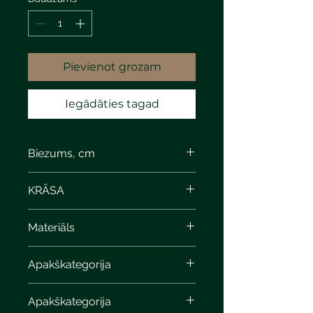
Pievienot grozam
Iegādāties tagad
Biezums, cm
KRĀSA
Materiāls
Apakškategorija
Apakškategorija