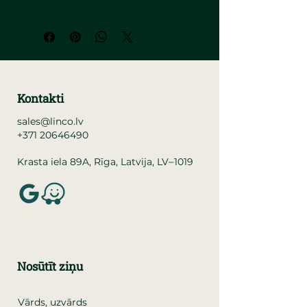
Kontakti
sales@linco.lv
+371 20646490
–
Krasta iela 89A, Rīga, Latvija, LV
1019
Nosūtīt ziņu
Vārds, uzvārds