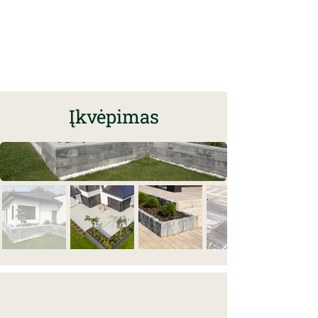
Įkvėpimas