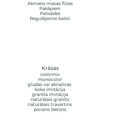
Akmens masas flīzes
Pakāpieni
Palisādes
Regulējamie balsti
Krāsas
colormix
monocolor
gludas vai abrazīvas
koka imitācija
granīta imitācija
naturālais granīts
naturālais travertīns
porains betons