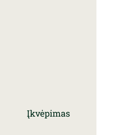
Įkvėpimas