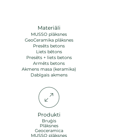
Materiāli
MUSSO plāksnes
GeoCeramika plāksnes
Presēts betons
Liets bētons
Presēts + liets betons
Armēts betons
Akmens masa (keramika)
Dabīgais akmens​
Produkti
Bruģis
Plāksnes
Geoceramica
MUSSO plāksnes