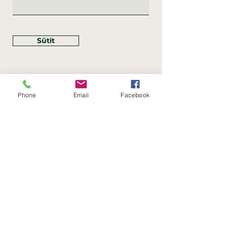
Sūtīt
Phone
Email
Facebook
Rekvizīti
SIA Linco
Reģ. Nr.:
40203462352
PVN reģ. Nr.: LV40203462352
Juridiskā adrese: Krasta iela
, Rīga,
89
Latvija, LV
–
1019
Konta Nr.: LV83HABA0551054125396