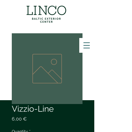
ZVANĪT
Vizzio-Line
Price
6,00 €
Quantity
*