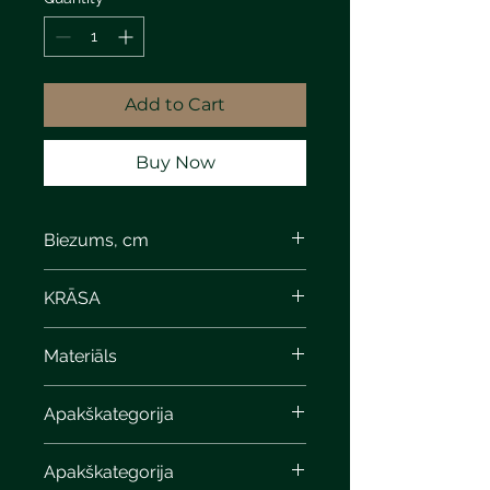
Add to Cart
Buy Now
Biezums, cm
6
KRĀSA
light gray porphyry
Materiāls
Apakškategorija
Apakškategorija