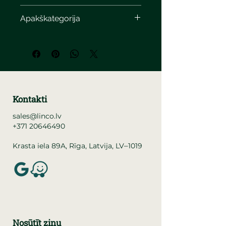
Apakškategorija
Kontakti
sales@linco.lv
+371 20646490
–
Krasta iela 89A, Rīga, Latvija, LV
1019
Nosūtīt ziņu