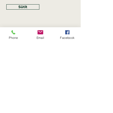
Sūtīt
Phone
Email
Facebook
Rekvizīti
SIA Linco
Reģ. Nr.:
40203462352
PVN reģ. Nr.: LV40203462352
Juridiskā adrese: Krasta iela
, Rīga,
89
Latvija, LV
–
1019
Konta Nr.: LV83HABA0551054125396
Linco SIA © 2023