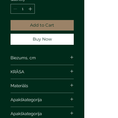
Add to Cart
Buy Now
Biezums, cm
KRĀSA
Materiāls
Apakškategorija
Apakškategorija