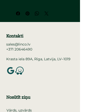
Kontakti
sales@linco.lv
+371 20646490
–
Krasta iela 89A, Rīga, Latvija, LV
1019
Nosūtīt ziņu
Vārds, uzvārds