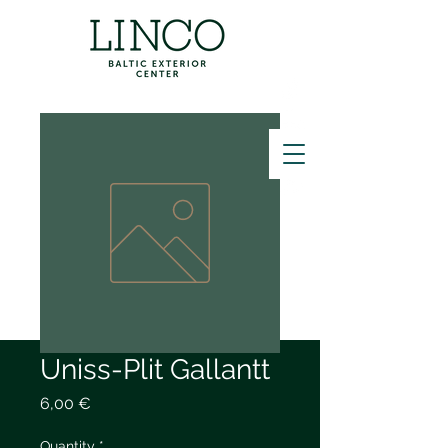
ZVANĪT
Uniss-Plit Gallantt
Price
6,00 €
Quantity
*