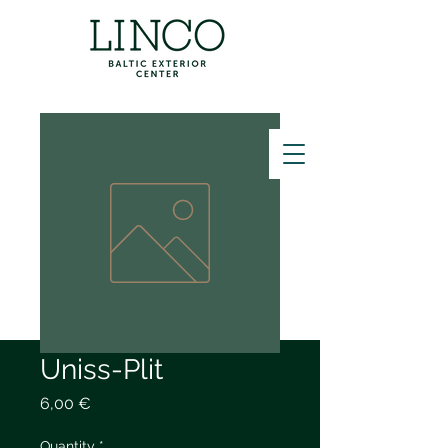
ZVANĪT
Uniss-Plit
Price
6,00 €
Quantity
*