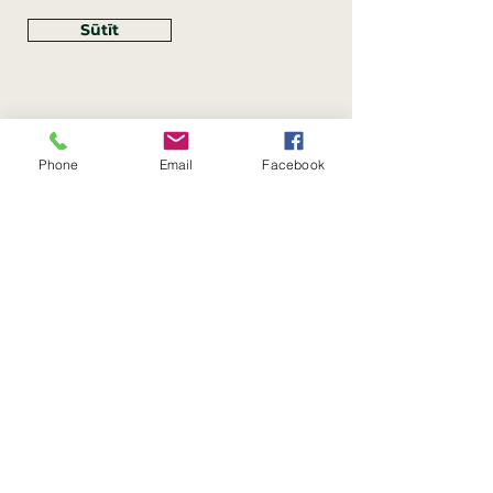
Sūtīt
Phone
Email
Facebook
Rekvizīti
SIA Linco
Reģ. Nr.:
40203462352
PVN reģ. Nr.: LV40203462352
Juridiskā adrese: Krasta iela
, Rīga,
89
Latvija, LV
–
1019
Konta Nr.: LV83HABA0551054125396
Linco SIA © 2023