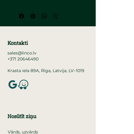
Kontakti
sales@linco.lv
+371 20646490
–
Krasta iela 89A, Rīga, Latvija, LV
1019
Nosūtīt ziņu
Vārds, uzvārds