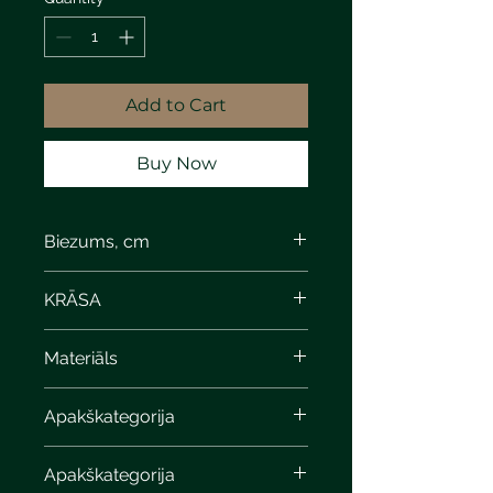
Add to Cart
Buy Now
Biezums, cm
KRĀSA
Materiāls
Apakškategorija
Apakškategorija