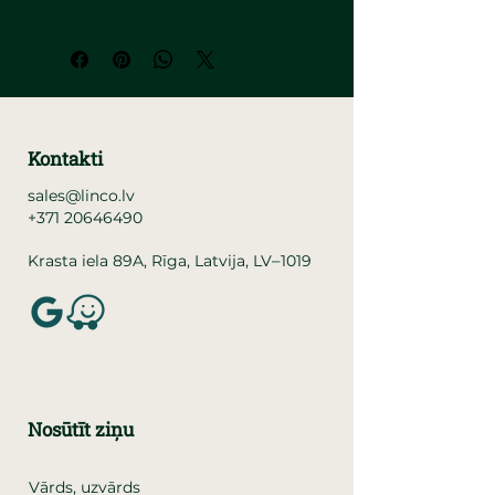
Kontakti
sales@linco.lv
+371 20646490
–
Krasta iela 89A, Rīga, Latvija, LV
1019
Nosūtīt ziņu
Vārds, uzvārds