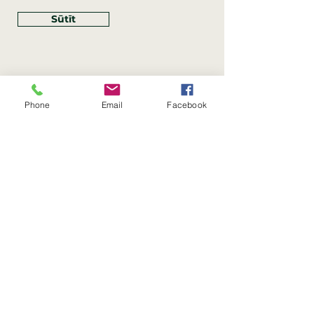
Sūtīt
Phone
Email
Facebook
Rekvizīti
SIA Linco
Reģ. Nr.:
40203462352
PVN reģ. Nr.: LV40203462352
Juridiskā adrese: Krasta iela
, Rīga,
89
Latvija, LV
–
1019
Konta Nr.: LV83HABA0551054125396
Linco SIA © 2023