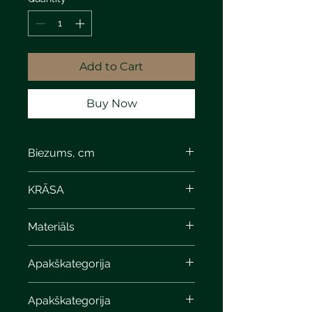
Add to Cart
Buy Now
Biezums, cm
KRĀSA
Materiāls
Apakškategorija
Apakškategorija