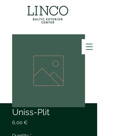
ZVANĪT
Uniss-Plit
Price
6,00 €
Quantity
*