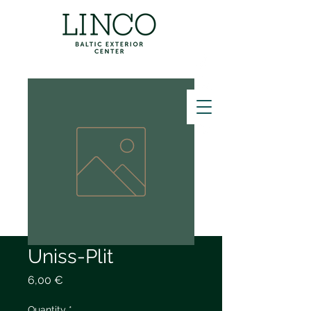
ZVANĪT
Uniss-Plit
Price
6,00 €
Quantity
*