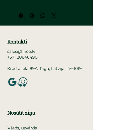
Kontakti
sales@linco.lv
+371 20646490
–
Krasta iela 89A, Rīga, Latvija, LV
1019
Nosūtīt ziņu
Vārds, uzvārds