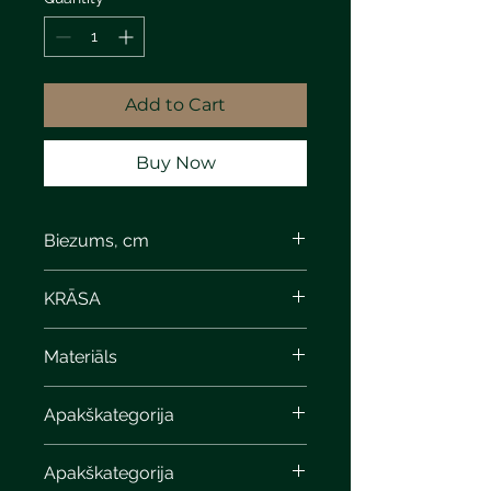
Add to Cart
Buy Now
Biezums, cm
KRĀSA
Materiāls
Apakškategorija
Apakškategorija