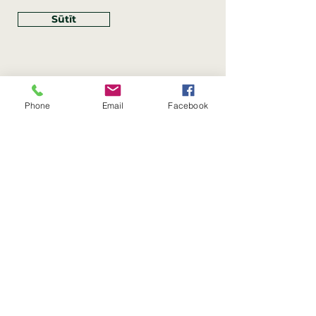
Sūtīt
Phone
Email
Facebook
Rekvizīti
SIA Linco
Reģ. Nr.:
40203462352
PVN reģ. Nr.: LV40203462352
Juridiskā adrese: Krasta iela
, Rīga,
89
Latvija, LV
–
1019
Konta Nr.: LV83HABA0551054125396
Linco SIA © 2023