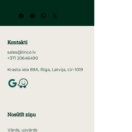
Kontakti
sales@linco.lv
+371 20646490
–
Krasta iela 89A, Rīga, Latvija, LV
1019
Nosūtīt ziņu
Vārds, uzvārds