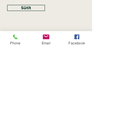
Sūtīt
Phone
Email
Facebook
Rekvizīti
SIA Linco
Reģ. Nr.:
40203462352
PVN reģ. Nr.: LV40203462352
Juridiskā adrese: Krasta iela
, Rīga,
89
Latvija, LV
–
1019
Konta Nr.: LV83HABA0551054125396
Linco SIA © 2023