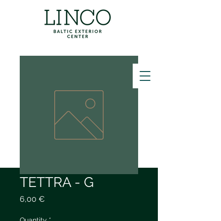
ZVANĪT
TETTRA - G
Price
6,00 €
Quantity
*