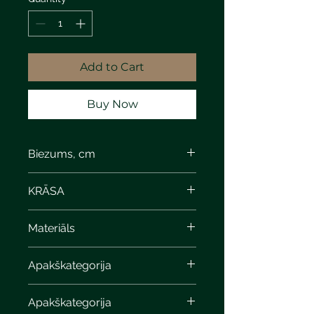
Add to Cart
Buy Now
Biezums, cm
6
KRĀSA
yes, black
Materiāls
Apakškategorija
Apakškategorija