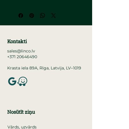
Kontakti
sales@linco.lv
+371 20646490
–
Krasta iela 89A, Rīga, Latvija, LV
1019
Nosūtīt ziņu
Vārds, uzvārds