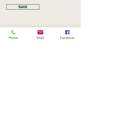
Sūtīt
Phone
Email
Facebook
Rekvizīti
SIA Linco
Reģ. Nr.:
40203462352
PVN reģ. Nr.: LV40203462352
Juridiskā adrese: Krasta iela
, Rīga,
89
Latvija, LV
–
1019
Konta Nr.: LV83HABA0551054125396
Linco SIA © 2023