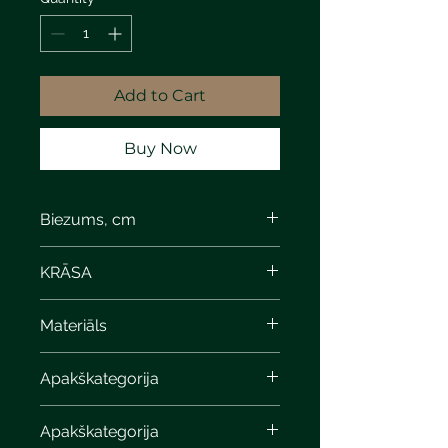
Add to Cart
Buy Now
Biezums, cm
8
KRĀSA
smooth, without bevel
Materiāls
Apakškategorija
Apakškategorija