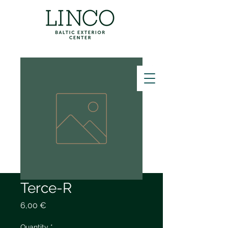
ZVANĪT
Terce-R
Price
6,00 €
Quantity
*