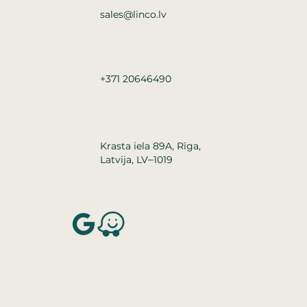
sales@linco.lv
+371 20646490
Krasta iela 89A, Rīga,
–
Latvija, LV
1019