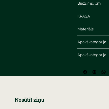
Biezums, cm
KRĀSA
cream-beige calcit
Materiāls
Apakškategorija
Apakškategorija
Nosūtīt ziņu