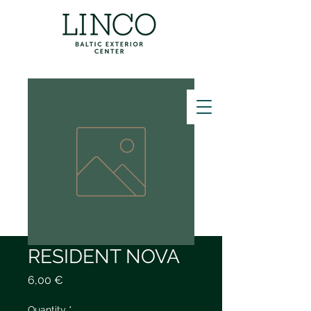
ZVANĪT
RESIDENT NOVA
Price
6,00 €
Quantity
*