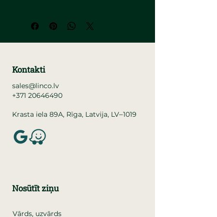
Kontakti
sales@linco.lv
+371 20646490
–
Krasta iela 89A, Rīga, Latvija, LV
1019
Nosūtīt ziņu
Vārds, uzvārds