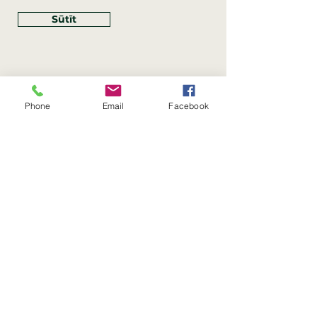
Sūtīt
Phone
Email
Facebook
Rekvizīti
SIA Linco
Reģ. Nr.:
40203462352
PVN reģ. Nr.: LV40203462352
Juridiskā adrese: Krasta iela
, Rīga,
89
Latvija, LV
–
1019
Konta Nr.: LV83HABA0551054125396
Linco SIA © 2023