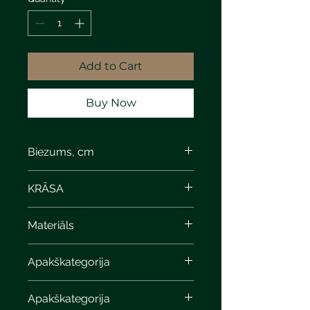
Add to Cart
Buy Now
Biezums, cm
KRĀSA
steel-gray calcite
Materiāls
Apakškategorija
Apakškategorija