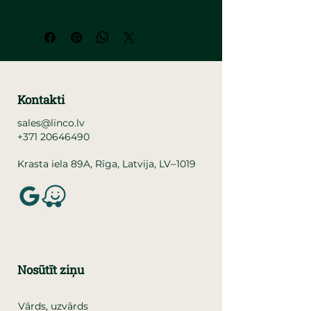
Kontakti
sales@linco.lv
+371 20646490
–
Krasta iela 89A, Rīga, Latvija, LV
1019
Nosūtīt ziņu
Vārds, uzvārds