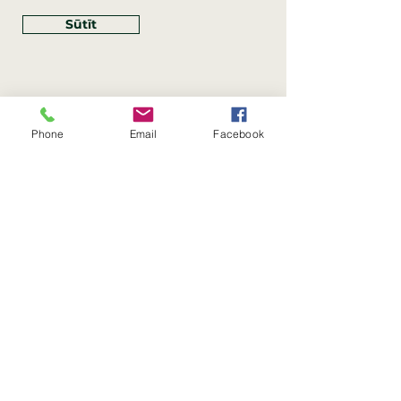
Sūtīt
Phone
Email
Facebook
Rekvizīti
SIA Linco
Reģ. Nr.:
40203462352
PVN reģ. Nr.: LV40203462352
Juridiskā adrese: Krasta iela
, Rīga,
89
Latvija, LV
–
1019
Konta Nr.: LV83HABA0551054125396
Linco SIA © 2023