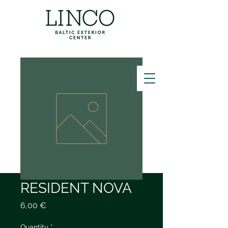
ZVANĪT
RESIDENT NOVA
Price
6,00 €
Quantity
*