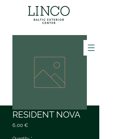
ZVANĪT
RESIDENT NOVA
Price
6,00 €
Quantity
*