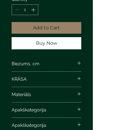
Add to Cart
Buy Now
Biezums, cm
KRĀSA
dark gray marble
Materiāls
Apakškategorija
Apakškategorija