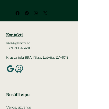
Kontakti
sales@linco.lv
+371 20646490
–
Krasta iela 89A, Rīga, Latvija, LV
1019
Nosūtīt ziņu
Vārds, uzvārds