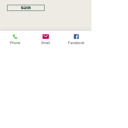
Sūtīt
Phone
Email
Facebook
Rekvizīti
SIA Linco
Reģ. Nr.:
40203462352
PVN reģ. Nr.: LV40203462352
Juridiskā adrese: Krasta iela
, Rīga,
89
Latvija, LV
–
1019
Konta Nr.: LV83HABA0551054125396
Linco SIA © 2023