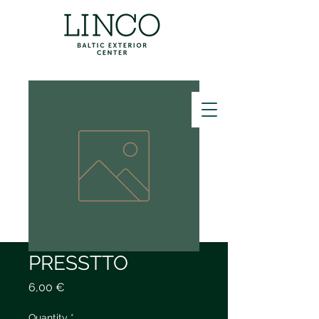
ZVANĪT
PRESSTTO
Price
6,00 €
Quantity
*