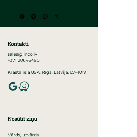
Kontakti
sales@linco.lv
+371 20646490
–
Krasta iela 89A, Rīga, Latvija, LV
1019
Nosūtīt ziņu
Vārds, uzvārds