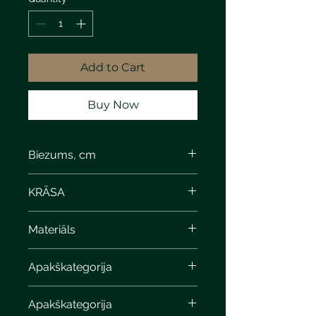
Add to Cart
Buy Now
Biezums, cm
KRĀSA
Materiāls
Apakškategorija
Apakškategorija