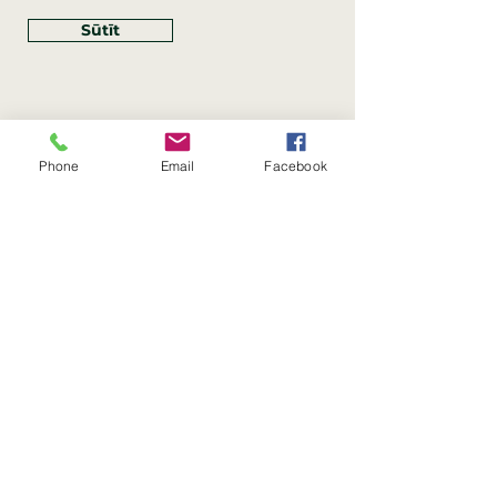
Sūtīt
Phone
Email
Facebook
Rekvizīti
SIA Linco
Reģ. Nr.:
40203462352
PVN reģ. Nr.: LV40203462352
Juridiskā adrese: Krasta iela
, Rīga,
89
Latvija, LV
–
1019
Konta Nr.: LV83HABA0551054125396
Linco SIA © 2023