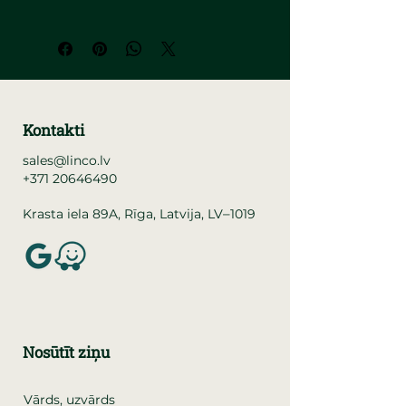
Kontakti
sales@linco.lv
+371 20646490
–
Krasta iela 89A, Rīga, Latvija, LV
1019
Nosūtīt ziņu
Vārds, uzvārds