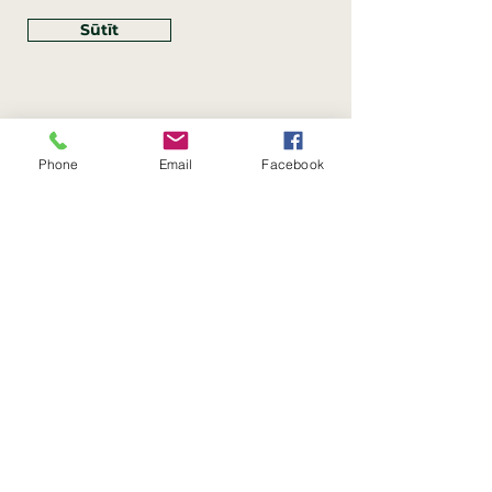
Sūtīt
Phone
Email
Facebook
Rekvizīti
SIA Linco
Reģ. Nr.:
40203462352
PVN reģ. Nr.: LV40203462352
Juridiskā adrese: Krasta iela
, Rīga,
89
Latvija, LV
–
1019
Konta Nr.: LV83HABA0551054125396
Linco SIA © 2023