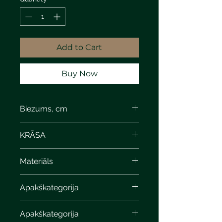
Add to Cart
Buy Now
Biezums, cm
KRĀSA
Materiāls
Apakškategorija
Apakškategorija