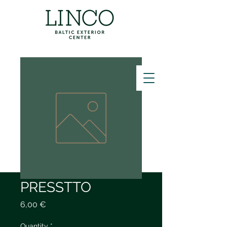
ZVANĪT
PRESSTTO
Price
6,00 €
Quantity
*