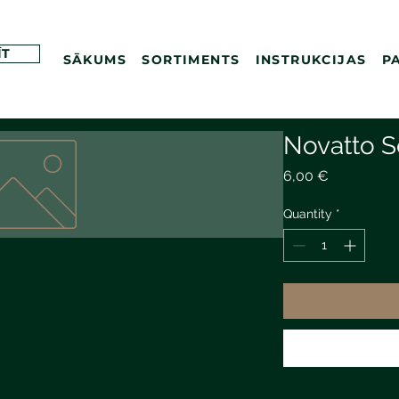
ĪT
SĀKUMS
SORTIMENTS
INSTRUKCIJAS
P
Novatto S
Price
6,00 €
Quantity
*