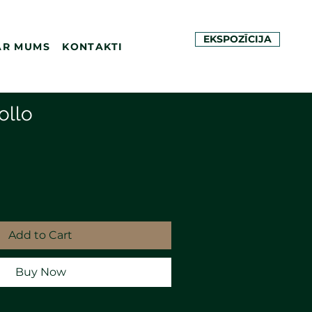
EKSPOZĪCIJA
AR MUMS
KONTAKTI
ollo
Add to Cart
Buy Now