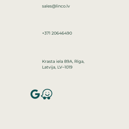
sales@linco.lv
+371 20646490
Krasta iela 89A, Rīga,
–
Latvija, LV
1019