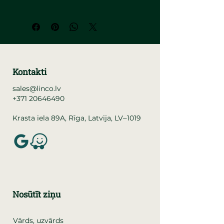
Kontakti
sales@linco.lv
+371 20646490
–
Krasta iela 89A, Rīga, Latvija, LV
1019
Nosūtīt ziņu
Vārds, uzvārds