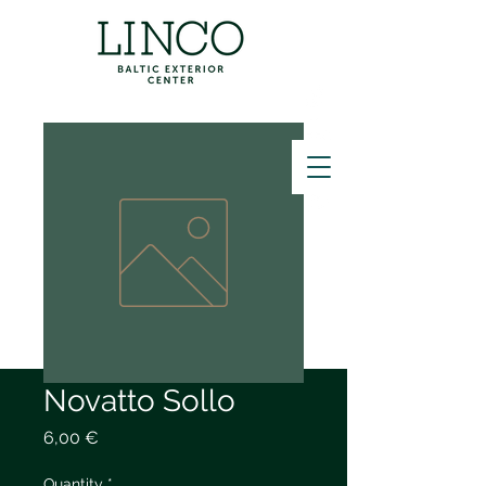
ZVANĪT
Novatto Sollo
Price
6,00 €
Quantity
*