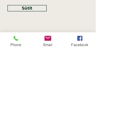
Sūtīt
Phone
Email
Facebook
Rekvizīti
SIA Linco
Reģ. Nr.:
40203462352
PVN reģ. Nr.: LV40203462352
Juridiskā adrese: Krasta iela
, Rīga,
89
Latvija, LV
–
1019
Konta Nr.: LV83HABA0551054125396
Linco SIA © 2023