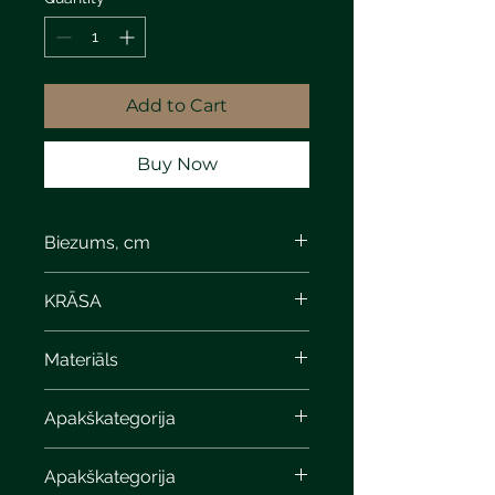
Add to Cart
Buy Now
Biezums, cm
8
KRĀSA
Materiāls
Apakškategorija
Apakškategorija