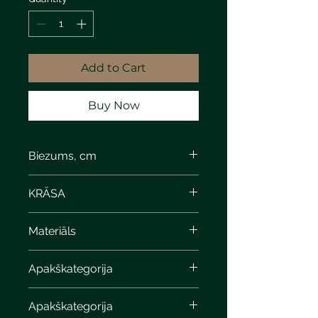
Add to Cart
Buy Now
Biezums, cm
8
KRĀSA
steel gray anit
Materiāls
Apakškategorija
Apakškategorija