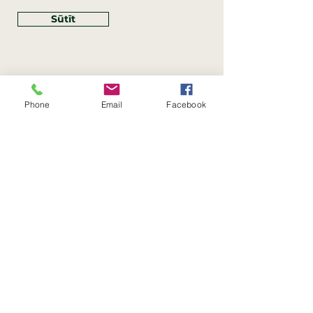
Sūtīt
Phone
Email
Facebook
Rekvizīti
SIA Linco
Reģ. Nr.:
40203462352
PVN reģ. Nr.: LV40203462352
Juridiskā adrese: Krasta iela
, Rīga,
89
Latvija, LV
–
1019
Konta Nr.: LV83HABA0551054125396
Linco SIA © 2023