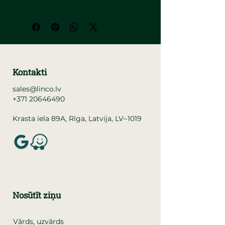
Kontakti
sales@linco.lv
+371 20646490
–
Krasta iela 89A, Rīga, Latvija, LV
1019
Nosūtīt ziņu
Vārds, uzvārds