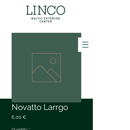
ZVANĪT
Novatto Larrgo
Price
6,00 €
Quantity
*