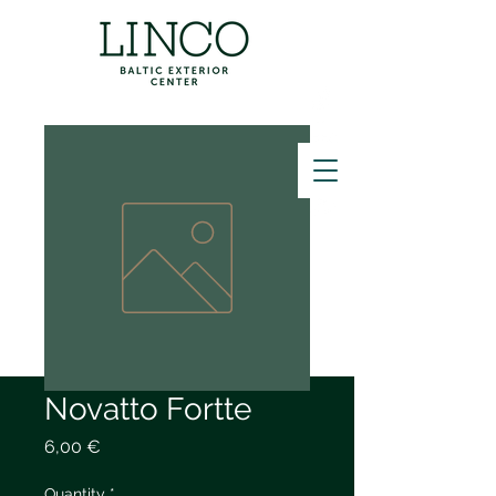
ZVANĪT
Novatto Fortte
Price
6,00 €
Quantity
*