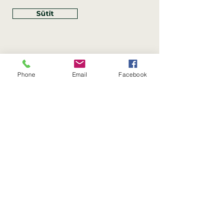
Sūtīt
Phone
Email
Facebook
Rekvizīti
SIA Linco
Reģ. Nr.:
40203462352
PVN reģ. Nr.: LV40203462352
Juridiskā adrese: Krasta iela
, Rīga,
89
Latvija, LV
–
1019
Konta Nr.: LV83HABA0551054125396
Linco SIA © 2023