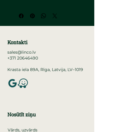
Kontakti
sales@linco.lv
+371 20646490
–
Krasta iela 89A, Rīga, Latvija, LV
1019
Nosūtīt ziņu
Vārds, uzvārds