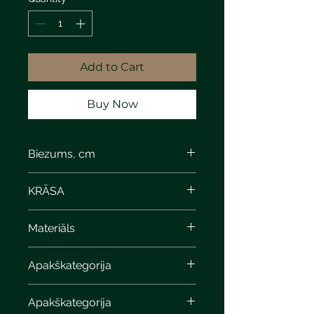
Add to Cart
Buy Now
Biezums, cm
8
KRĀSA
anitone light gray
Materiāls
Apakškategorija
Apakškategorija