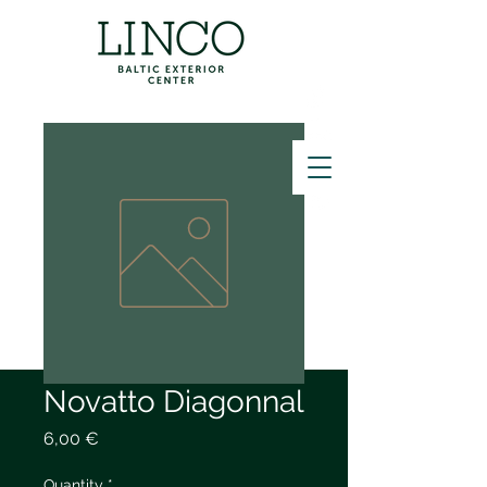
ZVANĪT
Novatto Diagonnal
Price
6,00 €
Quantity
*