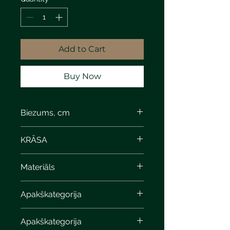
Add to Cart
Buy Now
Biezums, cm
8
KRĀSA
Materiāls
Apakškategorija
Apakškategorija