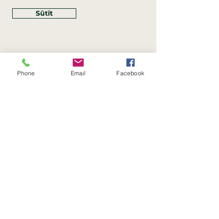
Sūtīt
Phone
Email
Facebook
Rekvizīti
SIA Linco
Reģ. Nr.:
40203462352
PVN reģ. Nr.: LV40203462352
Juridiskā adrese: Krasta iela
, Rīga,
89
Latvija, LV
–
1019
Konta Nr.: LV83HABA0551054125396
Linco SIA © 2023