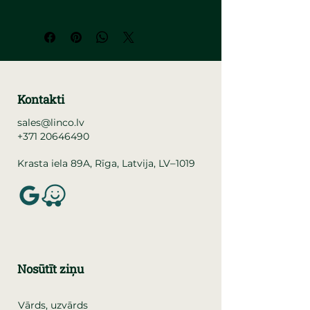
Kontakti
sales@linco.lv
+371 20646490
–
Krasta iela 89A, Rīga, Latvija, LV
1019
Nosūtīt ziņu
Vārds, uzvārds