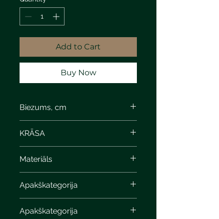
Add to Cart
Buy Now
Biezums, cm
KRĀSA
Materiāls
Apakškategorija
Apakškategorija