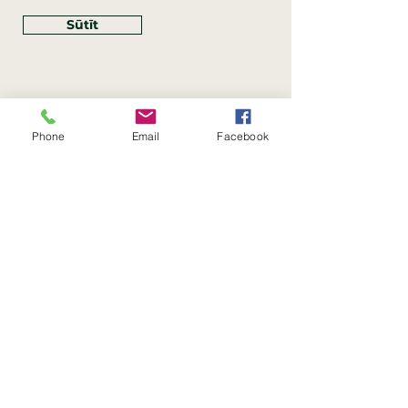
Sūtīt
Phone
Email
Facebook
Rekvizīti
SIA Linco
Reģ. Nr.:
40203462352
PVN reģ. Nr.: LV40203462352
Juridiskā adrese: Krasta iela
, Rīga,
89
Latvija, LV
–
1019
Konta Nr.: LV83HABA0551054125396
Linco SIA © 2023