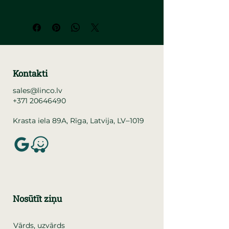
Kontakti
sales@linco.lv
+371 20646490
–
Krasta iela 89A, Rīga, Latvija, LV
1019
Nosūtīt ziņu
Vārds, uzvārds