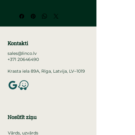
Kontakti
sales@linco.lv
+371 20646490
–
Krasta iela 89A, Rīga, Latvija, LV
1019
Nosūtīt ziņu
Vārds, uzvārds