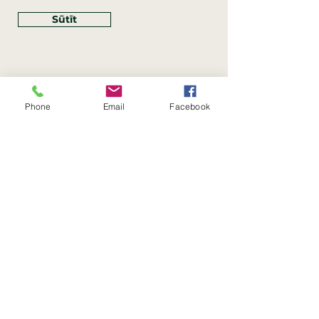
Sūtīt
Phone
Email
Facebook
Rekvizīti
SIA Linco
Reģ. Nr.:
40203462352
PVN reģ. Nr.: LV40203462352
Juridiskā adrese: Krasta iela
, Rīga,
89
Latvija, LV
–
1019
Konta Nr.: LV83HABA0551054125396
Linco SIA © 2023