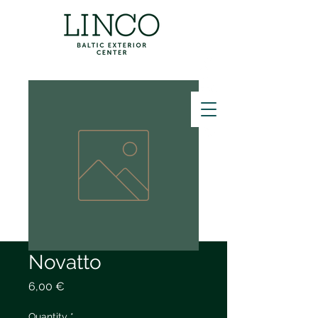
ZVANĪT
Novatto
Price
6,00 €
Quantity
*