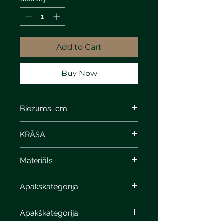
Add to Cart
Buy Now
Biezums, cm
KRĀSA
Materiāls
Apakškategorija
Apakškategorija