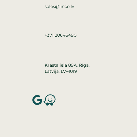
sales@linco.lv
+371 20646490
Krasta iela 89A, Rīga,
–
Latvija, LV
1019