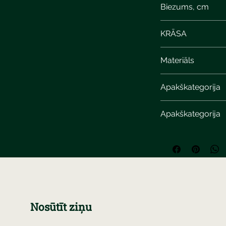
Biezums, cm
KRĀSA
calcite ochre
Materiāls
Apakškategorija
Apakškategorija
Nosūtīt ziņu