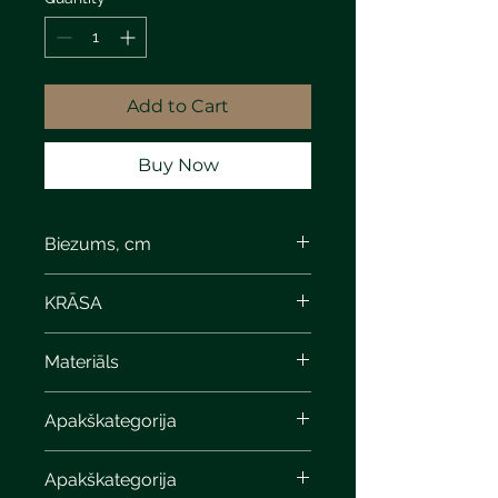
Add to Cart
Buy Now
Biezums, cm
8
KRĀSA
Materiāls
Apakškategorija
Apakškategorija