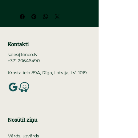
Kontakti
sales@linco.lv
+371 20646490
–
Krasta iela 89A, Rīga, Latvija, LV
1019
Nosūtīt ziņu
Vārds, uzvārds