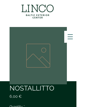
ZVANĪT
NOSTALLITTO
Price
6,00 €
Quantity
*