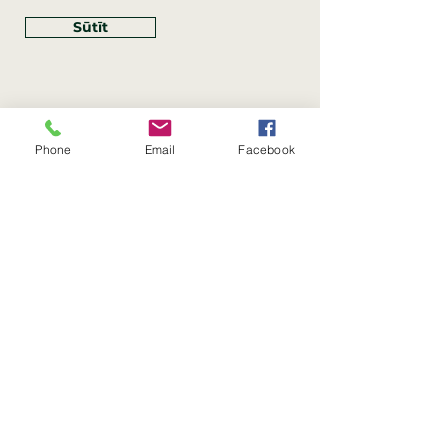
Sūtīt
Phone
Email
Facebook
Rekvizīti
SIA Linco
Reģ. Nr.:
40203462352
PVN reģ. Nr.: LV40203462352
Juridiskā adrese: Krasta iela
, Rīga,
89
Latvija, LV
–
1019
Konta Nr.: LV83HABA0551054125396
Linco SIA © 2023