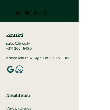
Kontakti
sales@linco.lv
+371 20646490
–
Krasta iela 89A, Rīga, Latvija, LV
1019
Nosūtīt ziņu
Vārds, uzvārds