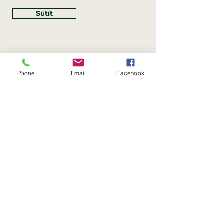
Sūtīt
Phone
Email
Facebook
Rekvizīti
SIA Linco
Reģ. Nr.:
40203462352
PVN reģ. Nr.: LV40203462352
Juridiskā adrese: Krasta iela
, Rīga,
89
Latvija, LV
–
1019
Konta Nr.: LV83HABA0551054125396
Linco SIA © 2023