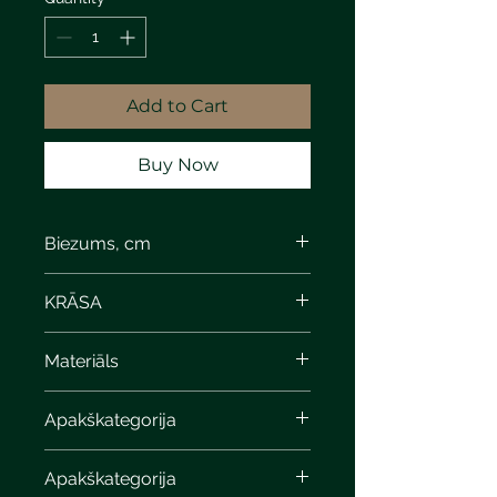
Add to Cart
Buy Now
Biezums, cm
6
KRĀSA
shell limestone
Materiāls
Apakškategorija
Apakškategorija