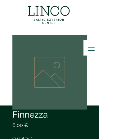
ZVANĪT
Finnezza
Price
6,00 €
Quantity
*