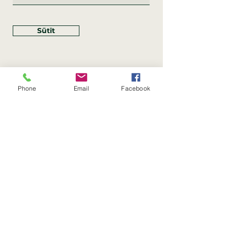
Sūtīt
Phone
Email
Facebook
Rekvizīti
SIA Linco
Reģ. Nr.:
40203462352
PVN reģ. Nr.: LV40203462352
Juridiskā adrese: Krasta iela
, Rīga,
89
Latvija, LV
–
1019
Konta Nr.: LV83HABA0551054125396