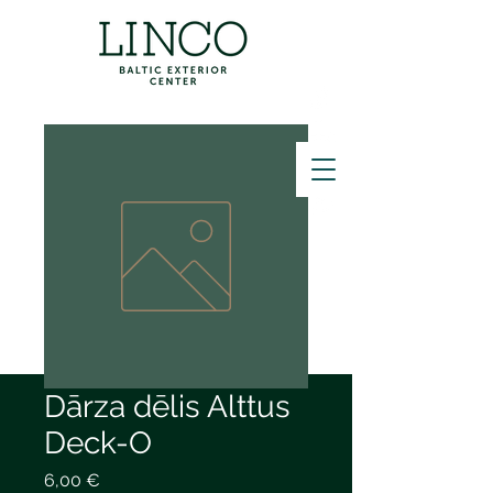
ZVANĪT
Dārza dēlis Alttus
Deck-O
Price
6,00 €