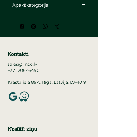
Apakškategorija
Kontakti
sales@linco.lv
+371 20646490
–
Krasta iela 89A, Rīga, Latvija, LV
1019
Nosūtīt ziņu