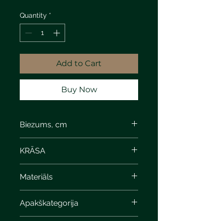
Quantity
*
Add to Cart
Buy Now
Biezums, cm
4
KRĀSA
bronze patina
Materiāls
Apakškategorija