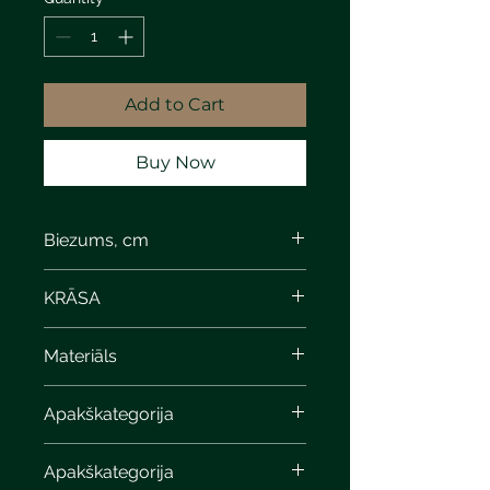
Add to Cart
Buy Now
Biezums, cm
8
KRĀSA
Materiāls
Apakškategorija
Apakškategorija