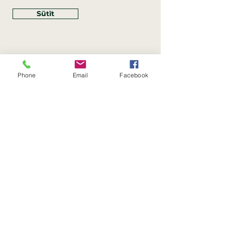
Sūtīt
Phone
Email
Facebook
Rekvizīti
SIA Linco
Reģ. Nr.:
40203462352
PVN reģ. Nr.: LV40203462352
Juridiskā adrese: Krasta iela
, Rīga,
89
Latvija, LV
–
1019
Konta Nr.: LV83HABA0551054125396
Linco SIA © 2023