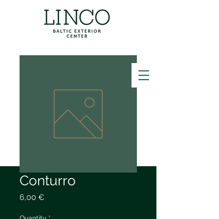
ZVANĪT
Conturro
Price
6,00 €
Quantity
*