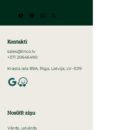
Kontakti
sales@linco.lv
+371 20646490
–
Krasta iela 89A, Rīga, Latvija, LV
1019
Nosūtīt ziņu
Vārds, uzvārds