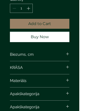
Add to Cart
Buy Now
Biezums, cm
6
KRĀSA
Materiāls
Apakškategorija
Apakškategorija