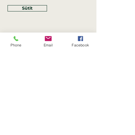
Sūtīt
Phone
Email
Facebook
Rekvizīti
SIA Linco
Reģ. Nr.:
40203462352
PVN reģ. Nr.: LV40203462352
Juridiskā adrese: Krasta iela
, Rīga,
89
Latvija, LV
–
1019
Konta Nr.: LV83HABA0551054125396
Linco SIA © 2023