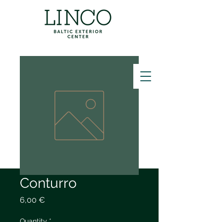
ZVANĪT
Conturro
Price
6,00 €
Quantity
*