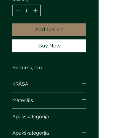
Add to Cart
Buy Now
Biezums, cm
KRĀSA
Materiāls
Apakškategorija
Apakškategorija