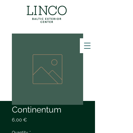
ZVANĪT
Continentum
Price
6,00 €
Quantity
*