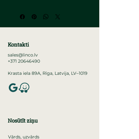
Kontakti
sales@linco.lv
+371 20646490
–
Krasta iela 89A, Rīga, Latvija, LV
1019
Nosūtīt ziņu
Vārds, uzvārds