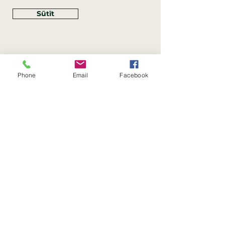
Sūtīt
Phone
Email
Facebook
Rekvizīti
SIA Linco
Reģ. Nr.:
40203462352
PVN reģ. Nr.: LV40203462352
Juridiskā adrese: Krasta iela
, Rīga,
89
Latvija, LV
–
1019
Konta Nr.: LV83HABA0551054125396
Linco SIA © 2023