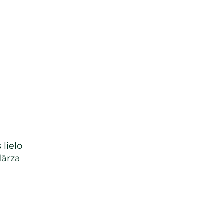
 lielo
dārza