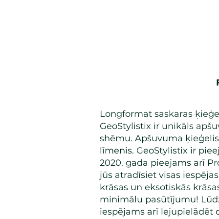
Longformat saskaras ķieģeļ
GeoStylistix ir unikāls ap
shēmu. Apšuvuma ķieģelis ir
līmenis. GeoStylistix ir pi
2020. gada pieejams arī Prof
jūs atradīsiet visas iespēj
krāsas un eksotiskās krāsa
minimālu pasūtījumu! Lū
iespējams arī lejupielādēt 