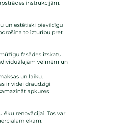
pstrādes instrukcijām.
u un estētiski pievilcīgu
odrošina to izturību pret
lgmūžīgu fasādes izskatu.
 individuālajām vēlmēm un
maksas un laiku.
 ir videi draudzīgi.
z samazināt apkures
 ēku renovācijai. Tos var
merciālām ēkām.