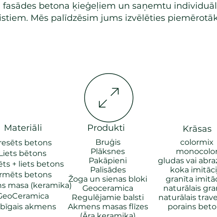
BI fasādes betona ķieģeļiem un saņemtu individuā
listiem. Mēs palīdzēsim jums izvēlēties piemērotā
Materiāli
Produkti
Krāsas
Bruģis
colormix
resēts betons
Plāksnes
monocolo
Liets bētons
Pakāpieni
gludas vai abra
ts + liets betons
Palisādes
koka imitāci
rmēts betons
Žoga un sien
as bloki
granīta imitāc
s masa (keramika)
Geoceramica
naturālais gra
GeoCeramica
Regulējamie balsti
naturālais trave
bīgais akmens​
Akmens masas flīzes
porains bet
(Āra keramika)