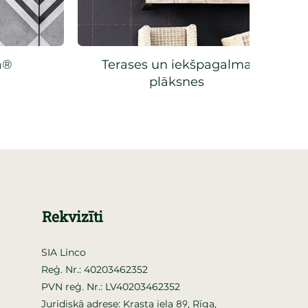
a®
Terases un iekšpagalma
plāksnes
Rekvizīti
SIA Linco
Reģ. Nr.: 40203462352
PVN reģ. Nr.: LV40203462352
Juridiskā adrese: Krasta iela
, Rīga,
89