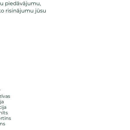
lu piedāvājumu,
ko risinājumu jūsu
r
zīvas
ja
ija
nīts
rtīns
ons