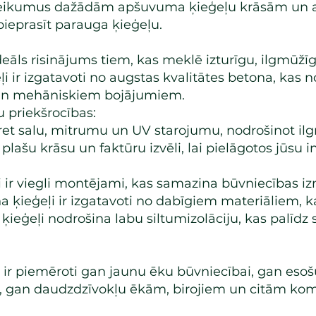
teikumus dažādām apšuvuma ķieģeļu krāsām un a
 pieprasīt parauga ķieģeļu.
deāls risinājums tiem, kas meklē izturīgu, ilgmūžīg
i ir izgatavoti no augstas kvalitātes betona, kas n
un mehāniskiem bojājumiem.
 priekšrocības:
gi pret salu, mitrumu un UV starojumu, nodrošinot i
lašu krāsu un faktūru izvēli, lai pielāgotos jūsu
 ir viegli montējami, kas samazina būvniecības iz
a ķieģeļi ir izgatavoti no dabīgiem materiāliem, kas
ķieģeļi nodrošina labu siltumizolāciju, kas palīd
 ir piemēroti gan jaunu ēku būvniecībai, gan esošu
, gan daudzdzīvokļu ēkām, birojiem un citām ko