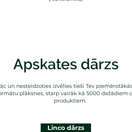
Iedvesmai
Apskates dārzs
āc un nesteidzoties izvēlies tieši Tev piemērotākās
ormātu plāksnes, starp vairāk kā 5000 dažādiem 
produktiem.
Linco dārzs