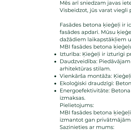
Mēs arī sniedzam javas ie
Visbeidzot, jūs varat viegli
​Fasādes betona ķieģeļi ir i
fasādes apdari. Mūsu ķieģeļ
dažādiem laikapstākļiem 
MBI fasādes betona ķieģeļu
Izturība: Ķieģeļi ir izturī
Daudzveidība: Piedāvājam p
arhitektūras stilam.
Vienkārša montāža: Ķieģeļi
Ekoloģiski draudzīgi: Beton
Energoefektivitāte: Betona 
izmaksas.
Pielietojums:
MBI fasādes betona ķieģeļi
izmantot gan privātmājām
Sazinieties ar mums: