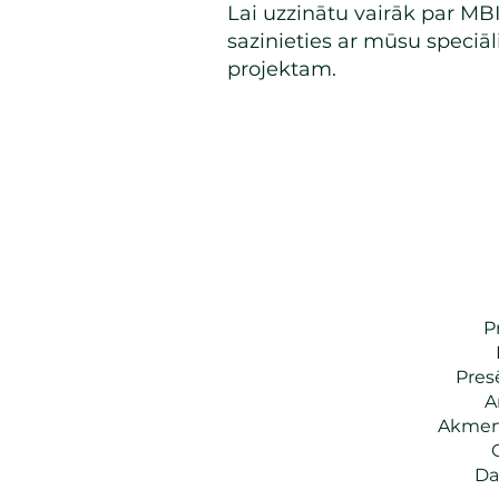
Lai uzzinātu vairāk par M
sazinieties ar mūsu speciā
projektam.
P
Presē
A
Akmen
Da