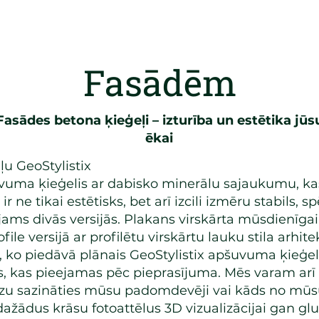
Fasādēm
Fasādes betona ķieģeļi – izturība un estētika jūs
ēkai
u GeoStylistix
šuvuma ķieģelis ar dabisko minerālu sajaukumu, ka
 ne tikai estētisks, bet arī izcili izmēru stabils,
eejams divās versijās. Plakans virskārta mūsdienīgai
ile versijā ar profilētu virskārtu lauku stila arhite
as, ko piedāvā plānais GeoStylistix apšuvuma ķieģel
s, kas pieejamas pēc pieprasījuma. Mēs varam arī 
dzu
sazināties
mūsu padomdevēji vai kāds no mū
dažādus krāsu fotoattēlus 3D vizualizācijai gan glud