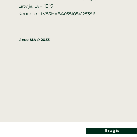
–
1019
Latvija, LV
Konta Nr.: LV83HABA0551054125396
Linco SIA © 2023
Bruģis