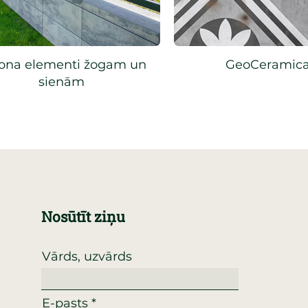
ona elementi žogam un
GeoCeramic
sienām
Nosūtīt ziņu
Vārds, uzvārds
E-pasts