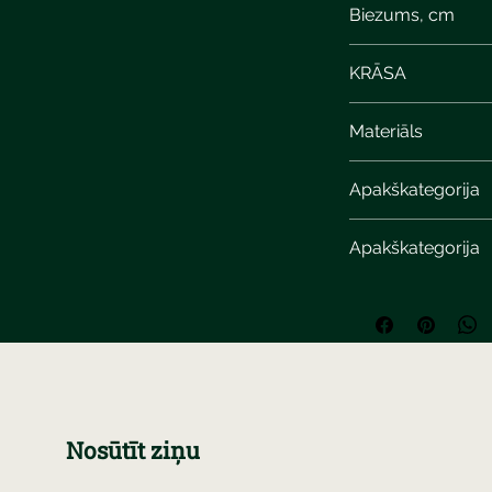
Biezums, cm
6
KRĀSA
light gray calcite
Materiāls
Apakškategorija
Apakškategorija
Nosūtīt ziņu