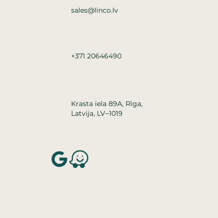
sales@linco.lv
+371 20646490
Krasta iela 89A, Rīga,
–
Latvija, LV
1019