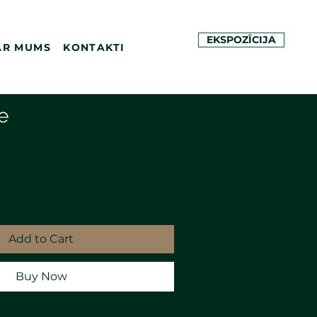
EKSPOZĪCIJA
AR MUMS
KONTAKTI
e
Add to Cart
Buy Now