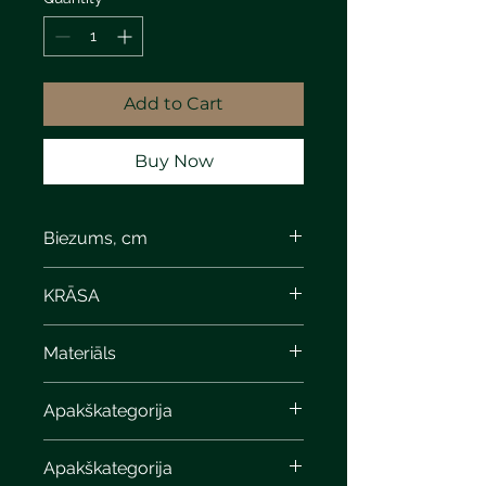
Add to Cart
Buy Now
Biezums, cm
6
KRĀSA
light gray calcite
Materiāls
Apakškategorija
Apakškategorija