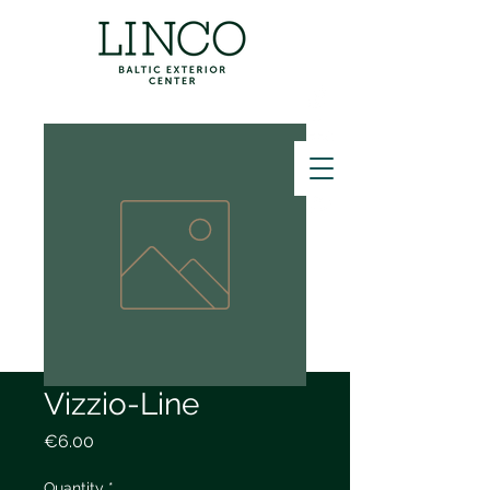
ZVANĪT
Vizzio-Line
Price
€6.00
Quantity
*