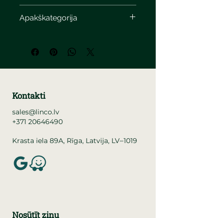
Apakškategorija
Kontakti
sales@linco.lv
+371 20646490
–
Krasta iela 89A, Rīga, Latvija, LV
1019
Nosūtīt ziņu