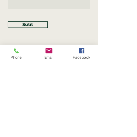
Sūtīt
Phone
Email
Facebook
Rekvizīti
SIA Linco
Reģ. Nr.:
40203462352
PVN reģ. Nr.: LV40203462352
Juridiskā adrese: Krasta iela
, Rīga,
89
Latvija, LV
–
1019
Konta Nr.: LV83HABA0551054125396