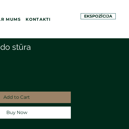
EKSPOZĪCIJA
AR MUMS
KONTAKTI
ido stūra
Add to Cart
Buy Now