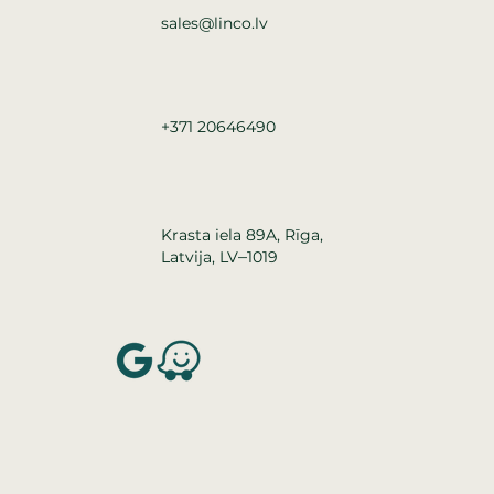
sales@linco.lv
+371 20646490
Krasta iela 89A, Rīga,
–
Latvija, LV
1019