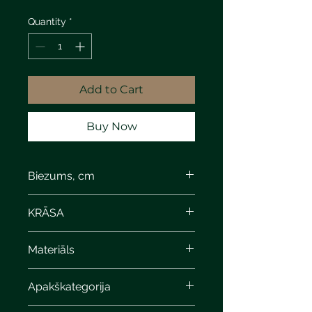
Quantity
*
Add to Cart
Buy Now
Biezums, cm
KRĀSA
Materiāls
Apakškategorija