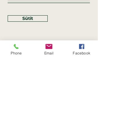
Sūtīt
Phone
Email
Facebook
Rekvizīti
SIA Linco
Reģ. Nr.:
40203462352
PVN reģ. Nr.: LV40203462352
Juridiskā adrese: Krasta iela
, Rīga,
89
Latvija, LV
–
1019
Konta Nr.: LV83HABA0551054125396