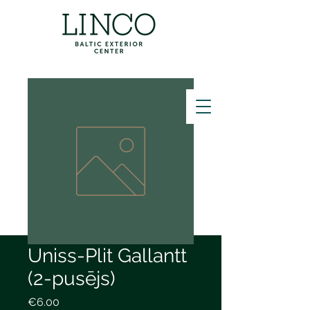
ZVANĪT
Uniss-Plit Gallantt
(2-pusējs)
Price
€6.00