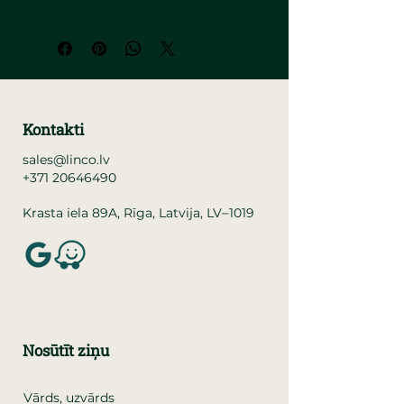
Kontakti
sales@linco.lv
+371 20646490
–
Krasta iela 89A, Rīga, Latvija, LV
1019
Nosūtīt ziņu
Vārds, uzvārds