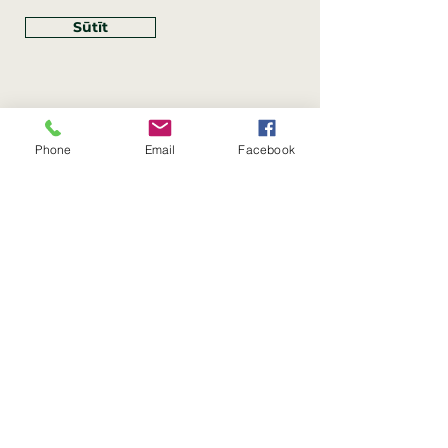
Sūtīt
Phone
Email
Facebook
Rekvizīti
SIA Linco
Reģ. Nr.:
40203462352
PVN reģ. Nr.: LV40203462352
Juridiskā adrese: Krasta iela
, Rīga,
89
Latvija, LV
–
1019
Konta Nr.: LV83HABA0551054125396
Linco SIA © 2023