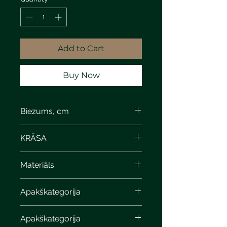
Add to Cart
Buy Now
Biezums, cm
KRĀSA
Materiāls
Apakškategorija
Apakškategorija