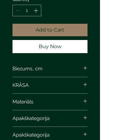
Add to Cart
Buy Now
Biezums, cm
KRĀSA
Materiāls
Apakškategorija
Apakškategorija