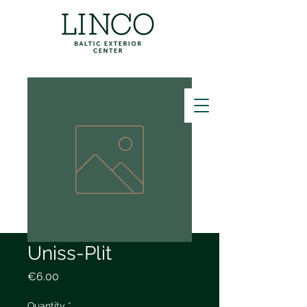
ZVANĪT
Uniss-Plit
Price
€6.00
Quantity
*