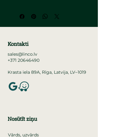
Kontakti
sales@linco.lv
+371 20646490
–
Krasta iela 89A, Rīga, Latvija, LV
1019
Nosūtīt ziņu
Vārds, uzvārds