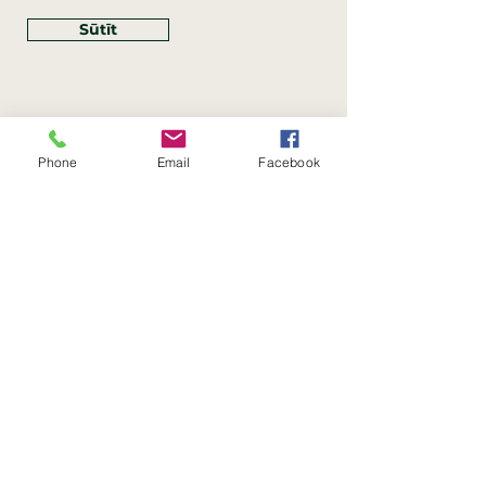
Sūtīt
Phone
Email
Facebook
Rekvizīti
SIA Linco
Reģ. Nr.:
40203462352
PVN reģ. Nr.: LV40203462352
Juridiskā adrese: Krasta iela
, Rīga,
89
Latvija, LV
–
1019
Konta Nr.: LV83HABA0551054125396
Linco SIA © 2023