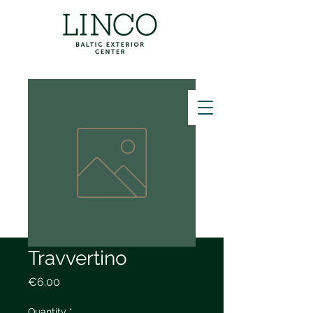
ZVANĪT
Travvertino
Price
€6.00
Quantity
*