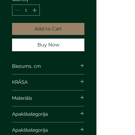
Add to Cart
Buy Now
Biezums, cm
KRĀSA
Materiāls
Apakškategorija
Apakškategorija