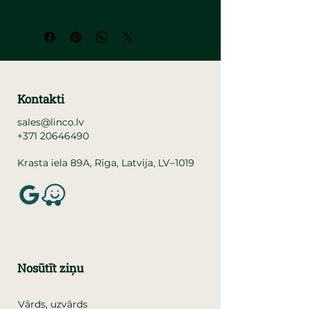
Kontakti
sales@linco.lv
+371 20646490
–
Krasta iela 89A, Rīga, Latvija, LV
1019
Nosūtīt ziņu
Vārds, uzvārds