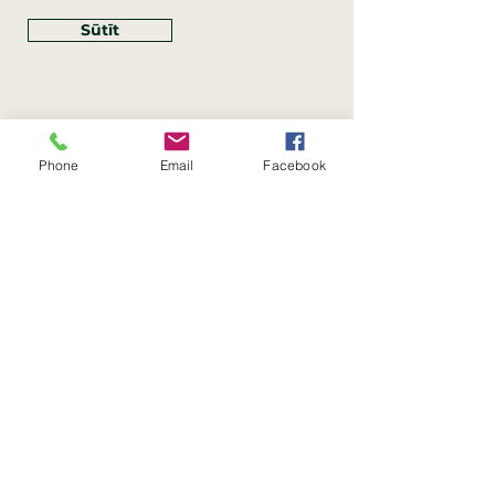
Sūtīt
Phone
Email
Facebook
Rekvizīti
SIA Linco
Reģ. Nr.:
40203462352
PVN reģ. Nr.: LV40203462352
Juridiskā adrese: Krasta iela
, Rīga,
89
Latvija, LV
–
1019
Konta Nr.: LV83HABA0551054125396
Linco SIA © 2023