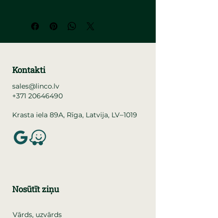
Kontakti
sales@linco.lv
+371 20646490
–
Krasta iela 89A, Rīga, Latvija, LV
1019
Nosūtīt ziņu
Vārds, uzvārds