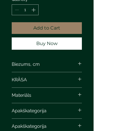
Add to Cart
Buy Now
Biezums, cm
8
KRĀSA
Materiāls
Apakškategorija
Apakškategorija