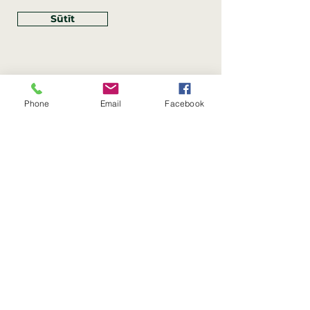
Sūtīt
Phone
Email
Facebook
Rekvizīti
SIA Linco
Reģ. Nr.:
40203462352
PVN reģ. Nr.: LV40203462352
Juridiskā adrese: Krasta iela
, Rīga,
89
Latvija, LV
–
1019
Konta Nr.: LV83HABA0551054125396
Linco SIA © 2023