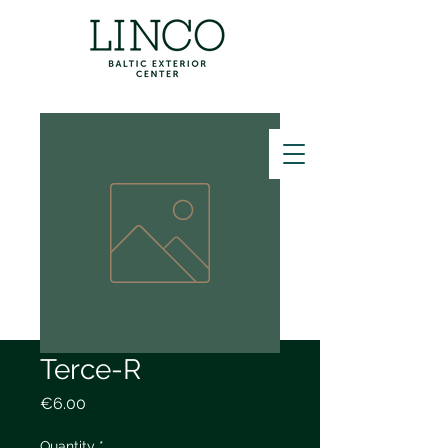
ZVANĪT
Terce-R
Price
€6.00
Quantity
*