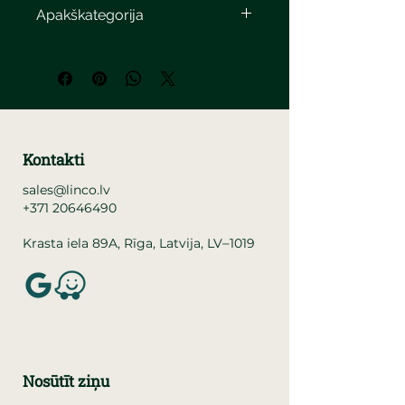
Apakškategorija
Kontakti
sales@linco.lv
+371 20646490
–
Krasta iela 89A, Rīga, Latvija, LV
1019
Nosūtīt ziņu