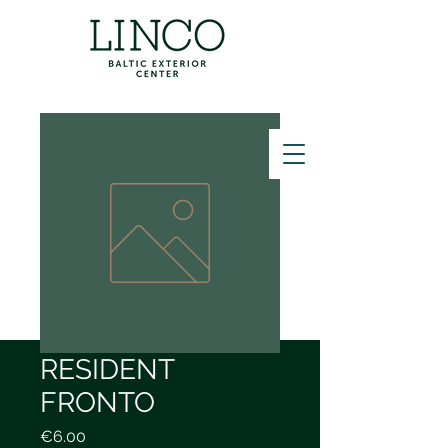
ZVANĪT
RESIDENT
FRONTO
Price
€6.00