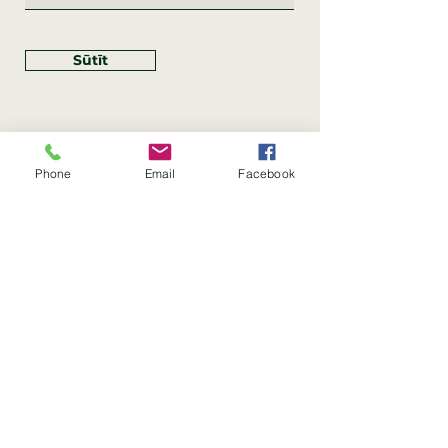
Sūtīt
Phone
Email
Facebook
Rekvizīti
SIA Linco
Reģ. Nr.:
40203462352
PVN reģ. Nr.: LV40203462352
Juridiskā adrese: Krasta iela
, Rīga,
89
Latvija, LV
–
1019
Konta Nr.: LV83HABA0551054125396