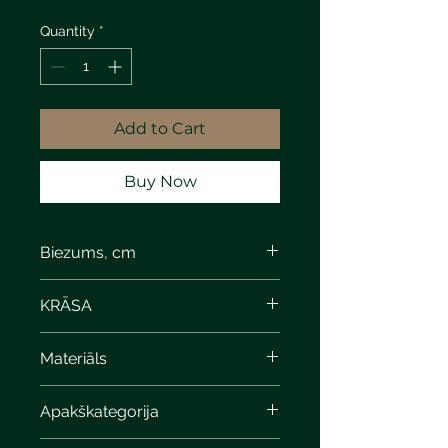
Quantity
*
Add to Cart
Buy Now
Biezums, cm
KRĀSA
gray marble
Materiāls
Apakškategorija