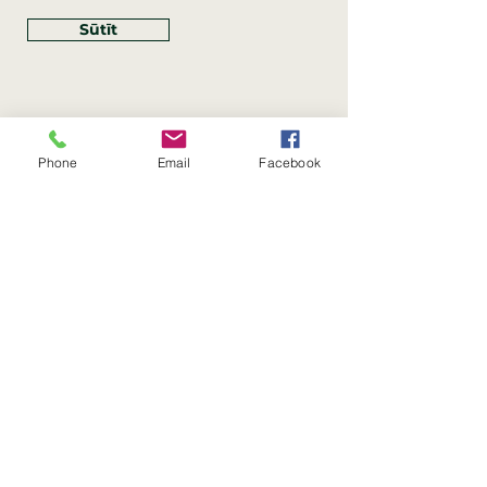
Sūtīt
Phone
Email
Facebook
Rekvizīti
SIA Linco
Reģ. Nr.:
40203462352
PVN reģ. Nr.: LV40203462352
Juridiskā adrese: Krasta iela
, Rīga,
89
Latvija, LV
–
1019
Konta Nr.: LV83HABA0551054125396
Linco SIA © 2023