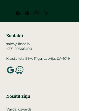
Kontakti
sales@linco.lv
+371 20646490
–
Krasta iela 89A, Rīga, Latvija, LV
1019
Nosūtīt ziņu
Vārds, uzvārds