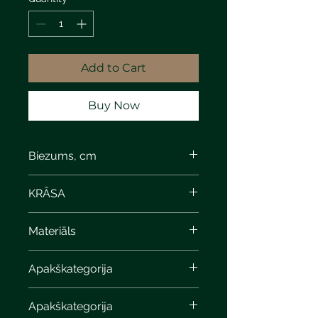
Add to Cart
Buy Now
Biezums, cm
3,8
KRĀSA
Materiāls
Apakškategorija
Apakškategorija