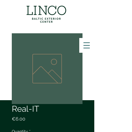
ZVANĪT
Real-IT
Price
€6.00
Quantity
*