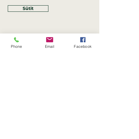
Sūtīt
Phone
Email
Facebook
Rekvizīti
SIA Linco
Reģ. Nr.:
40203462352
PVN reģ. Nr.: LV40203462352
Juridiskā adrese: Krasta iela
, Rīga,
89
Latvija, LV
–
1019
Konta Nr.: LV83HABA0551054125396
Linco SIA © 2023