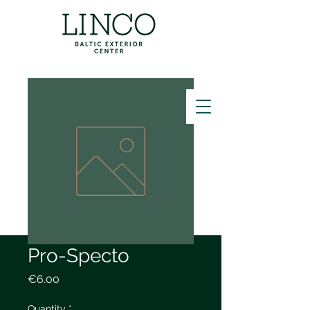
ZVANĪT
Pro-Specto
Price
€6.00
Quantity
*