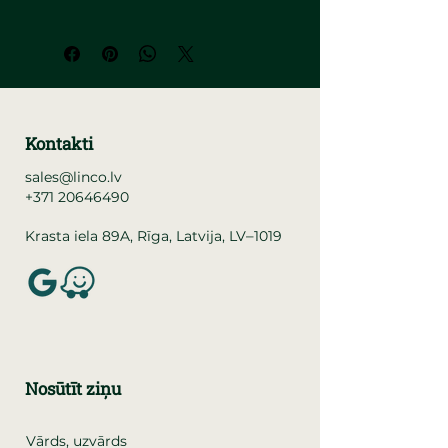
Kontakti
sales@linco.lv
+371 20646490
–
Krasta iela 89A, Rīga, Latvija, LV
1019
Nosūtīt ziņu
Vārds, uzvārds