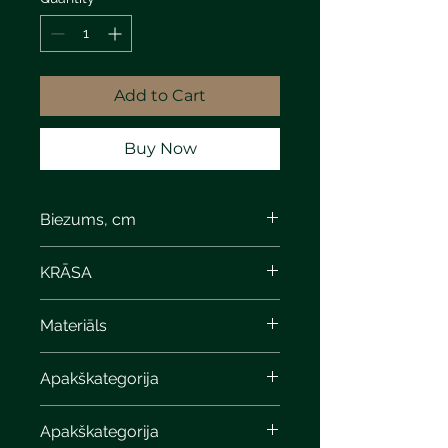
Add to Cart
Buy Now
Biezums, cm
KRĀSA
Materiāls
Apakškategorija
Apakškategorija