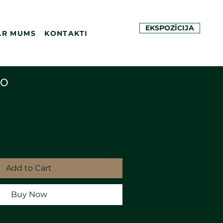
EKSPOZĪCIJA
AR MUMS
KONTAKTI
to
Add to Cart
Buy Now