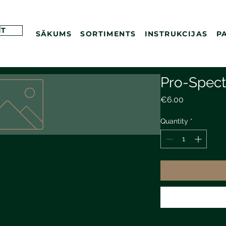
ĪT
SĀKUMS
SORTIMENTS
INSTRUKCIJAS
P
Pro-Spec
Price
€6.00
Quantity
*