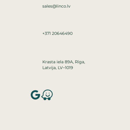
sales@linco.lv
+371 20646490
Krasta iela 89A, Rīga,
–
Latvija, LV
1019