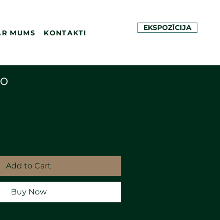
EKSPOZĪCIJA
AR MUMS
KONTAKTI
to
Add to Cart
Buy Now