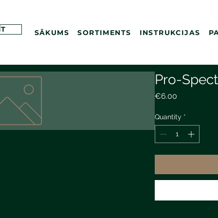
ĪT
SĀKUMS
SORTIMENTS
INSTRUKCIJAS
P
Pro-Spec
Price
€6.00
Quantity
*