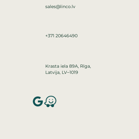
sales@linco.lv
+371 20646490
Krasta iela 89A, Rīga,
–
Latvija, LV
1019