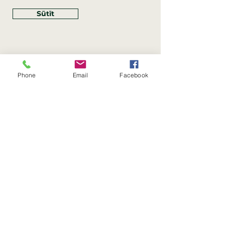
Sūtīt
Phone
Email
Facebook
Rekvizīti
SIA Linco
Reģ. Nr.:
40203462352
PVN reģ. Nr.: LV40203462352
Juridiskā adrese: Krasta iela
, Rīga,
89
Latvija, LV
–
1019
Konta Nr.: LV83HABA0551054125396
Linco SIA © 2023