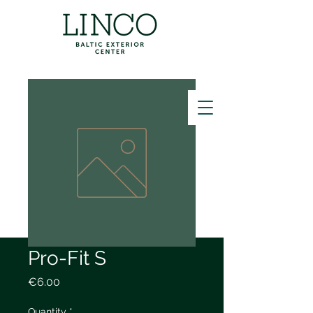
ZVANĪT
Pro-Fit S
Price
€6.00
Quantity
*