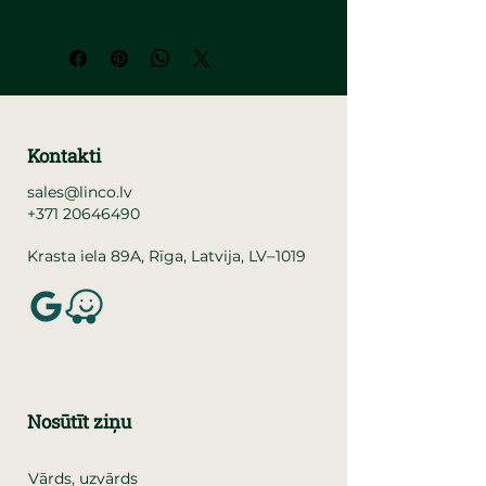
Kontakti
sales@linco.lv
+371 20646490
–
Krasta iela 89A, Rīga, Latvija, LV
1019
Nosūtīt ziņu
Vārds, uzvārds