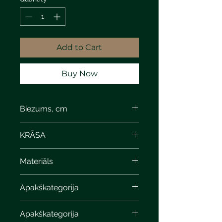
Add to Cart
Buy Now
Biezums, cm
4
KRĀSA
Materiāls
Apakškategorija
Apakškategorija