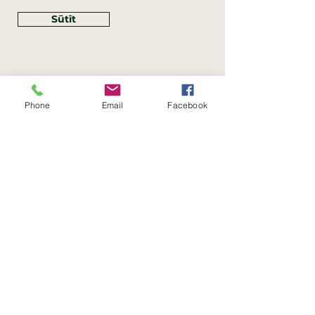
Sūtīt
Phone
Email
Facebook
Rekvizīti
SIA Linco
Reģ. Nr.:
40203462352
PVN reģ. Nr.: LV40203462352
Juridiskā adrese: Krasta iela
, Rīga,
89
Latvija, LV
–
1019
Konta Nr.: LV83HABA0551054125396
Linco SIA © 2023