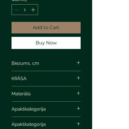
Add to Cart
Buy Now
Biezums, cm
KRĀSA
Materiāls
Apakškategorija
Apakškategorija