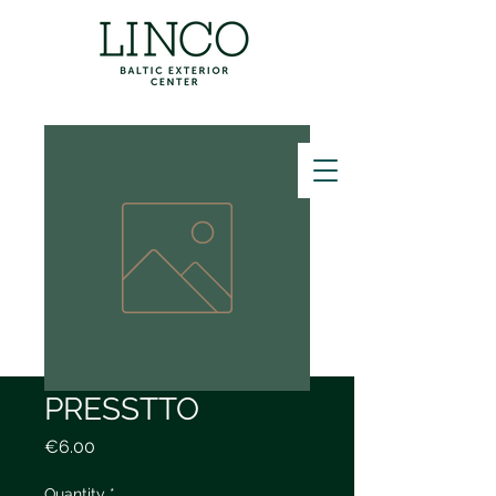
ZVANĪT
PRESSTTO
Price
€6.00
Quantity
*