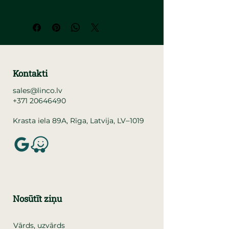
Kontakti
sales@linco.lv
+371 20646490
–
Krasta iela 89A, Rīga, Latvija, LV
1019
Nosūtīt ziņu
Vārds, uzvārds