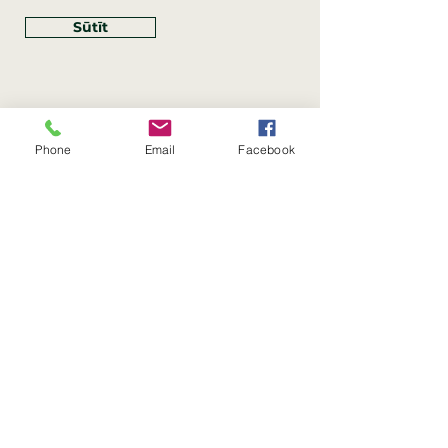
Sūtīt
Phone
Email
Facebook
Rekvizīti
SIA Linco
Reģ. Nr.:
40203462352
PVN reģ. Nr.: LV40203462352
Juridiskā adrese: Krasta iela
, Rīga,
89
Latvija, LV
–
1019
Konta Nr.: LV83HABA0551054125396
Linco SIA © 2023