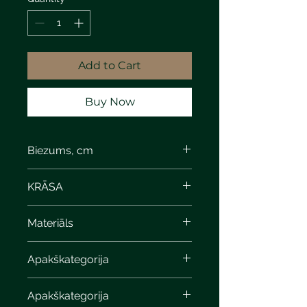
Add to Cart
Buy Now
Biezums, cm
8
KRĀSA
steel anitone
Materiāls
Apakškategorija
Apakškategorija