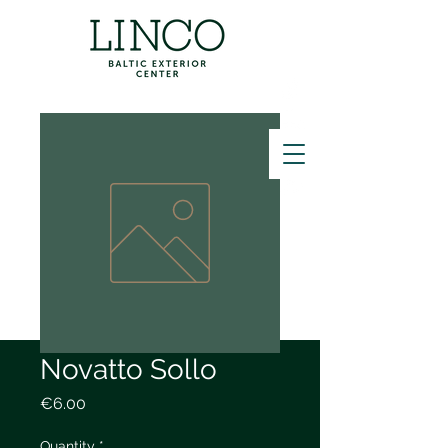
ZVANĪT
Novatto Sollo
Price
€6.00
Quantity
*