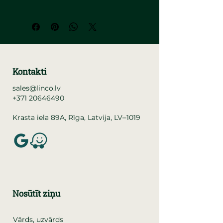
Kontakti
sales@linco.lv
+371 20646490
–
Krasta iela 89A, Rīga, Latvija, LV
1019
Nosūtīt ziņu
Vārds, uzvārds